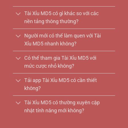
Tài Xỉu MD5 có gì khác so với các
nền tảng thông thường?
Người mới có thể làm quen với Tài
Xỉu MD5 nhanh không?
Có thể tham gia Tài Xỉu MD5 với
mức cược nhỏ không?
Tải app Tài Xỉu MD5 có cần thiết
không?
Tài Xỉu MD5 có thường xuyên cập
nhật tính năng mới không?