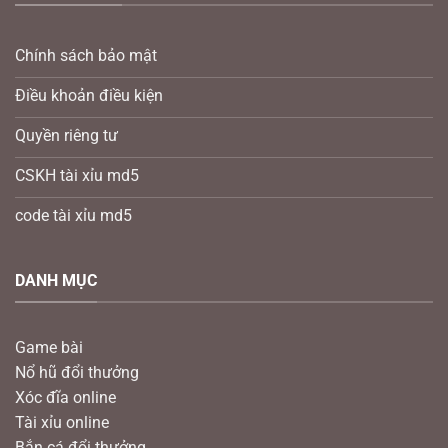
Chính sách bảo mật
Điều khoản điều kiện
Quyền riêng tư
CSKH tài xỉu md5
code tài xỉu md5
DANH MỤC
Game bài
Nổ hũ đổi thưởng
Xóc đĩa online
Tài xỉu online
Bắn cá đổi thưởng