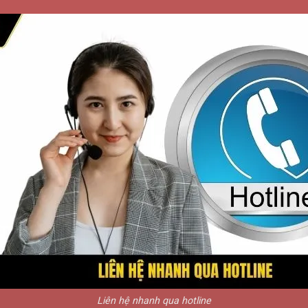
Liên hệ nhanh qua hotline