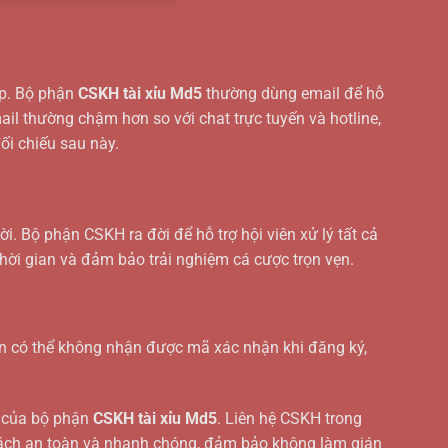
hợp. Bộ phận
CSKH tài xỉu Md5
thường dùng email để hỗ
ail thường chậm hơn so với chat trực tuyến và hotline,
ối chiếu sau này.
i. Bộ phận CSKH ra đời để hỗ trợ hội viên xử lý tất cả
thời gian và đảm bảo trải nghiệm cá cược trọn vẹn.
iên có thể không nhận được mã xác nhận khi đăng ký,
ệp của bộ phận
CSKH tài xỉu Md5
. Liên hệ CSKH trong
 cách an toàn và nhanh chóng, đảm bảo không làm gián