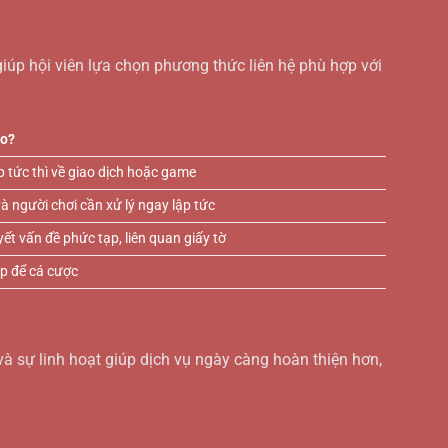
giúp hội viên lựa chọn phương thức liên hệ phù hợp với
ào?
p tức thì về giao dịch hoặc game
à người chơi cần xử lý ngay lập tức
yết vấn đề phức tạp, liên quan giấy tờ
p để cá cược
và sự linh hoạt giúp dịch vụ ngày càng hoàn thiện hơn,