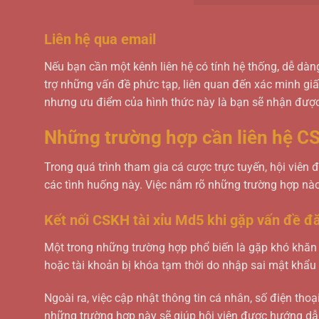
Liên hệ qua email
Nếu bạn cần một kênh liên hệ có tính hệ thống, dễ dàng
trợ những vấn đề phức tạp, liên quan đến xác minh giấy
nhưng ưu điểm của hình thức này là bạn sẽ nhận được câ
Những trường hợp cần liên hệ CS
Trong quá trình tham gia cá cược trực tuyến, hội viên đ
các tình huống này. Việc nắm rõ những trường hợp nào 
Kết nối CSKH tài xỉu Md5 khi gặp vấn đề đ
Một trong những trường hợp phổ biến là gặp khó khăn k
hoặc tài khoản bị khóa tạm thời do nhập sai mật khẩu 
Ngoài ra, việc cập nhật thông tin cá nhân, số điện tho
những trường hợp này sẽ giúp hội viên được hướng dẫ