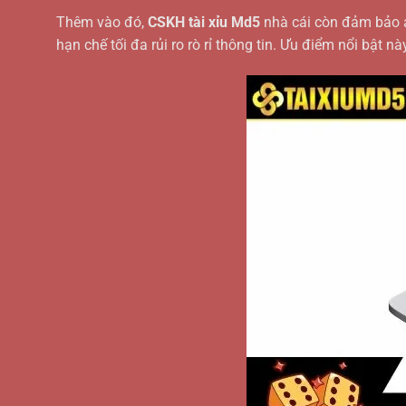
Thêm vào đó,
CSKH tài xỉu Md5
nhà cái còn đảm bảo an
hạn chế tối đa rủi ro rò rỉ thông tin. Ưu điểm nổi bật 