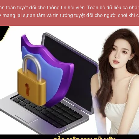
 toàn tuyệt đối cho thông tin hội viên. Toàn bộ dữ liệu cá nh
này mang lại sự an tâm và tin tưởng tuyệt đối cho người chơi khi 